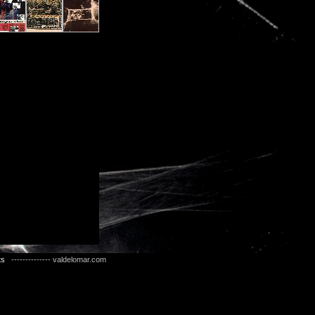
ts
-------------- valdelomar.com