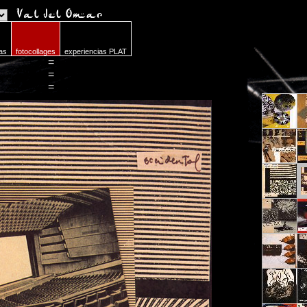
as
fotocollages
experiencias PLAT
=
=
=