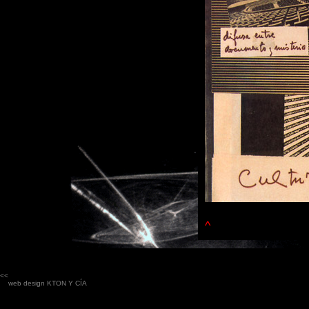
^
<<
web design
KTON Y CÍA