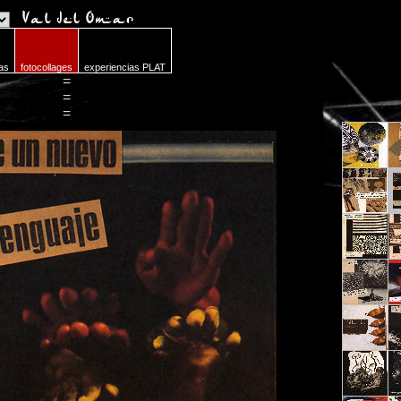
as
fotocollages
experiencias PLAT
=
=
=