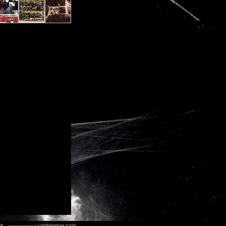
ts
-------------- valdelomar.com