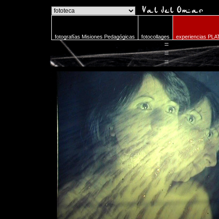
o
fotografías Misiones Pedagógicas
fotocollages
experiencias PLA
=
=
=