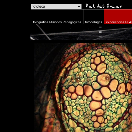
o
fotografías Misiones Pedagógicas
fotocollages
experiencias PLA
=
=
=