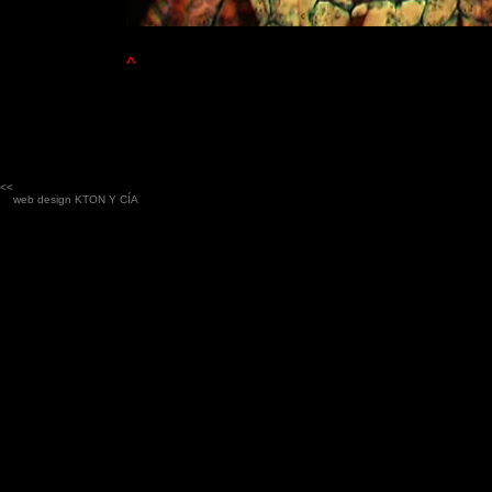
^
<<
web design
KTON Y CÍA